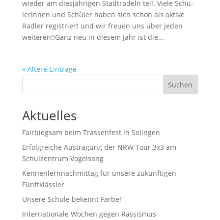
wie­der am dies­jäh­ri­gen Stadt­ra­deln teil. Vie­le Schü­
le­rin­nen und Schü­ler haben sich schon als akti­ve
Rad­ler regis­triert und wir freu­en uns über jeden
weiteren!!Ganz neu in die­sem Jahr ist die...
« Ältere Einträge
Suchen
Aktuelles
Fairbiegsam beim Trassenfest in Solingen
Erfolgreiche Austragung der NRW Tour 3x3 am
Schulzentrum Vogelsang
Kennenlernnachmittag für unsere zukünftigen
Fünftklässler
Unsere Schule bekennt Farbe!
Internationale Wochen gegen Rassismus