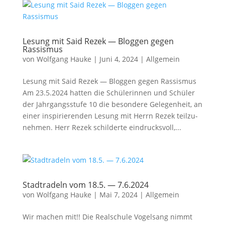
Lesung mit Said Rezek — Bloggen gegen
Rassismus
von
Wolfgang Hauke
|
Juni 4, 2024
|
Allgemein
Lesung mit Said Rezek — Blog­gen gegen Ras­sis­mus
Am 23.5.2024 hat­ten die Schü­le­rin­nen und Schü­ler
der Jahr­gangs­stu­fe 10 die beson­de­re Gele­gen­heit, an
einer inspi­rie­ren­den Lesung mit Herrn Rezek teil­zu­
neh­men. Herr Rezek schil­der­te ein­drucks­voll,...
Stadtradeln vom 18.5. — 7.6.2024
von
Wolfgang Hauke
|
Mai 7, 2024
|
Allgemein
Wir machen mit!! Die Real­schu­le Vogel­sang nimmt