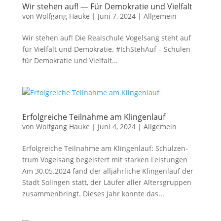
Wir stehen auf! — Für Demokratie und Vielfalt
von
Wolfgang Hauke
|
Juni 7, 2024
|
Allgemein
Wir ste­hen auf! Die Real­schu­le Vogel­sang steht auf
für Viel­falt und Demo­kra­tie. #Ich­S­te­hAuf – Schu­len
für Demo­kra­tie und Viel­falt...
Erfolgreiche Teilnahme am Klingenlauf
von
Wolfgang Hauke
|
Juni 4, 2024
|
Allgemein
Erfolg­rei­che Teil­nah­me am Klin­gen­lauf: Schul­zen­
trum Vogel­sang begeis­tert mit star­ken Leis­tun­gen
Am 30.05.2024 fand der all­jähr­li­che Klin­gen­lauf der
Stadt Solin­gen statt, der Läu­fer aller Alters­grup­pen
zusam­men­bringt. Die­ses Jahr konn­te das...