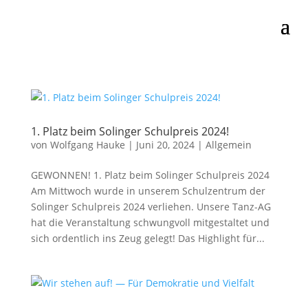
1. Platz beim Solinger Schulpreis 2024!
von
Wolfgang Hauke
|
Juni 20, 2024
|
Allgemein
GEWONNEN! 1. Platz beim Solin­ger Schul­preis 2024
Am Mitt­woch wur­de in unse­rem Schul­zen­trum der
Solin­ger Schul­preis 2024 ver­lie­hen. Unse­re Tanz-AG
hat die Ver­an­stal­tung schwung­voll mit­ge­stal­tet und
sich ordent­lich ins Zeug gelegt! Das High­light für...