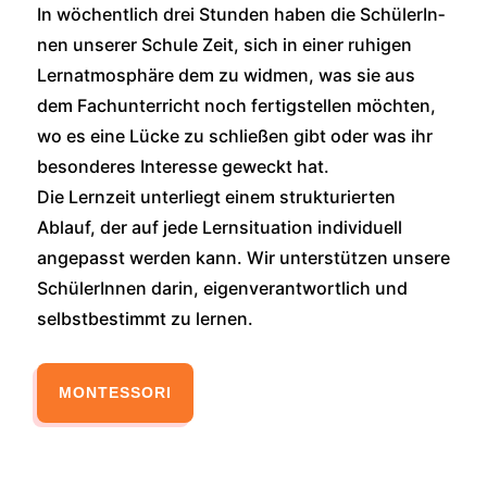
In wöchent­lich drei Stun­den haben die Schü­le­rIn­
nen unse­rer Schu­le Zeit, sich in einer ruhi­gen
Lernat­mo­sphä­re dem zu wid­men, was sie aus
dem Fach­un­ter­richt noch fer­tig­stel­len möch­ten,
wo es eine Lücke zu schlie­ßen gibt oder was ihr
beson­de­res Inter­es­se geweckt hat.
Die Lern­zeit unter­liegt einem struk­tu­rier­ten
Ablauf, der auf jede Lern­si­tua­ti­on indi­vi­du­ell
ange­passt wer­den kann. Wir unter­stüt­zen unse­re
Schü­le­rIn­nen dar­in, eigen­ver­ant­wort­lich und
selbst­be­stimmt zu ler­nen.
MONTESSO­RI