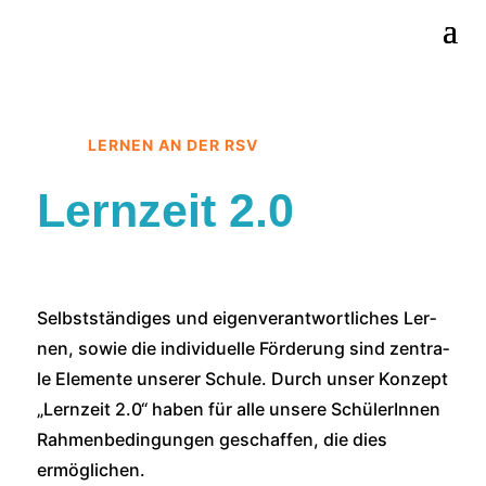
LERNEN AN DER RSV
Lernzeit 2.0
Selbst­stän­di­ges und eigen­ver­ant­wort­li­ches Ler­
nen, sowie die indi­vi­du­el­le För­de­rung sind zen­tra­
le Ele­men­te unse­rer Schu­le. Durch unser Kon­zept
„Lern­zeit 2.0“ haben für alle unse­re Schü­le­rIn­nen
Rah­men­be­din­gun­gen geschaf­fen, die dies
ermög­li­chen.