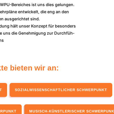
es WPU-Berei­ches ist uns dies gelun­gen.
r­plä­ne ent­wi­ckelt, die eng an den
n aus­ge­rich­tet sind.
il­dung hält unser Kon­zept für beson­ders
de uns die Geneh­mi­gung zur Durch­füh­
chs
e bieten wir an:
T
SOZI­AL­WIS­SEN­SCHAFT­LI­CHER SCHWER­PUNKT
ER­PUNKT
MUSISCH-KÜNST­LE­RI­SCHER SCHWER­PUN