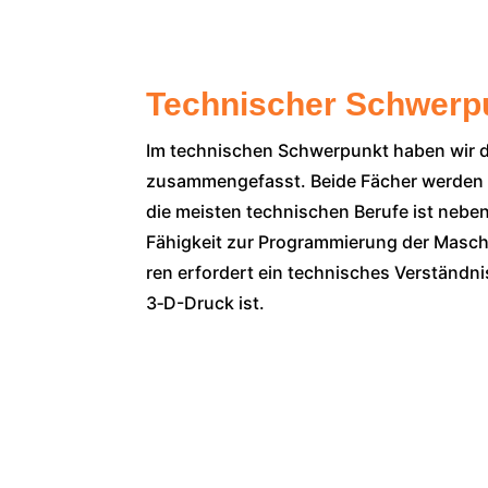
Technischer Schwerp
Im tech­ni­schen Schwer­punkt haben wir d
zusam­men­ge­fasst. Bei­de Fächer wer­den im 
die meis­ten tech­ni­schen Beru­fe ist neben 
Fähig­keit zur Pro­gram­mie­rung der Masch
ren erfor­dert ein tech­ni­sches Ver­ständ­n
3‑D-Druck ist.