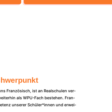
chwerpunkt
ns Fran­zö­sisch, ist an Real­schu­len ver­
 wei­ter­hin als WPU-Fach bestehen. Fran­
m­pe­tenz unse­rer Schüler*innen und erwei­