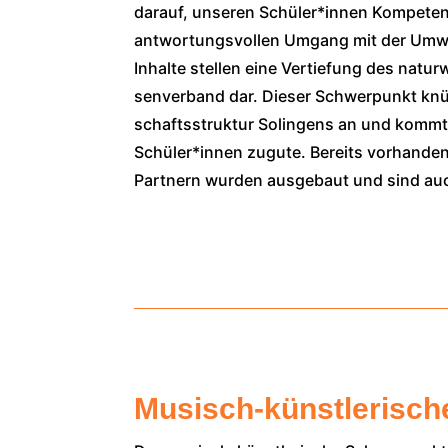
dar­auf, unse­ren Schüler*innen Kom­pe­ten­
ant­wor­tungs­vol­len Umgang mit der Umwe
Inhal­te stel­len eine Ver­tie­fung des natur­
sen­ver­band dar. Die­ser Schwer­punkt knüpf
schafts­struk­tur Solin­gens an und kommt m
Schüler*innen zugu­te. Bereits vor­han­de­n
Part­nern wur­den aus­ge­baut und sind auch
Musisch-künstlerisch