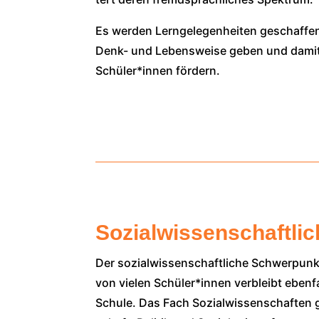
Es wer­den Lern­ge­le­gen­hei­ten geschaf­fen, 
Denk- und Lebens­wei­se geben und damit die
Schüler*innen för­dern.
Sozialwissenschaftli
Der sozi­al­wis­sen­schaft­li­che Schwer­punk
von vie­len Schüler*innen ver­bleibt eben
Schu­le. Das Fach Sozi­al­wis­sen­schaf­ten