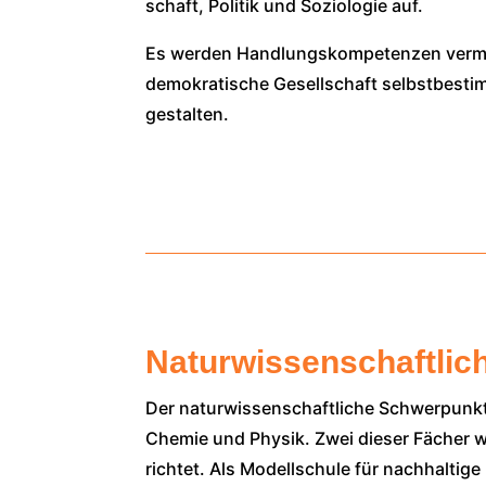
schaft, Poli­tik und Sozio­lo­gie auf.
Es wer­den Hand­lungs­kom­pe­ten­zen ver­mi
demo­kra­ti­sche Gesell­schaft selbst­be­st
ge­stal­ten.
Naturwissenschaftlic
Der natur­wis­sen­schaft­li­che Schwer­pun
Che­mie und Phy­sik. Zwei die­ser Fächer we
rich­tet. Als Modell­schu­le für nach­hal­ti