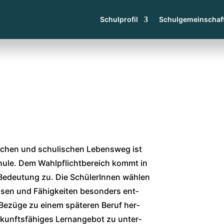
Schulprofil
Schulgemeinschaf
­li­chen und schu­li­schen Lebens­weg ist
hu­le. Dem Wahl­pflicht­be­reich kommt in
edeu­tung zu. Die Schü­le­rIn­nen wäh­len
s­sen und Fähig­kei­ten beson­ders ent­
 Bezü­ge zu einem spä­te­ren Beruf her­
kunfts­fä­hi­ges Lern­an­ge­bot zu unter­