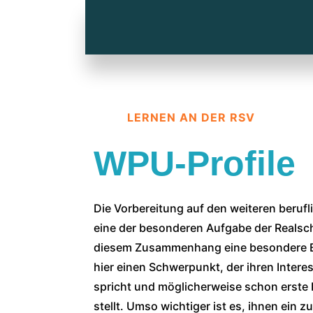
LERNEN AN DER RSV
WPU-Profile
Die Vor­be­rei­tung auf den wei­te­ren beruf
eine der beson­de­ren Auf­ga­be der Real­sc
die­sem Zusam­men­hang eine beson­de­re B
hier einen Schwer­punkt, der ihren Inter­e
spricht und mög­li­cher­wei­se schon ers­te
stellt. Umso wich­ti­ger ist es, ihnen ein zu