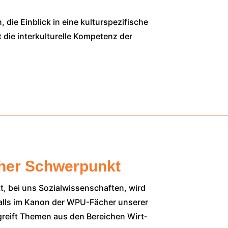
die Ein­blick in eine kul­tur­spe­zi­fi­sche
 inter­kul­tu­rel­le Kom­pe­tenz der
cher Schwerpunkt
t, bei uns Sozi­al­wis­sen­schaf­ten, wird
­falls im Kanon der WPU-Fächer unse­rer
 greift The­men aus den Berei­chen Wirt­