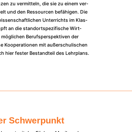
zen zu ver­mit­teln, die sie zu einem ver­
lt und den Res­sour­cen befä­hi­gen. Die
wis­sen­schaft­li­chen Unter­richts im Klas­
t an die stand­ort­spe­zi­fi­sche Wirt­
ög­li­chen Berufs­per­spek­ti­ven der
e Koope­ra­tio­nen mit außer­schu­li­schen
 hier fes­ter Bestand­teil des Lehr­plans.
er Schwerpunkt