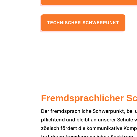
TECH­NI­SCHER SCHWER­PUNKT
Fremdsprachlicher S
Der fremd­sprach­li­che Schwer­punkt, bei u
pflich­tend und bleibt an unse­rer Schu­le
zö­sisch för­dert die kom­mu­ni­ka­ti­ve Ko
tert deren fremd­sprach­li­ches Spek­trum.