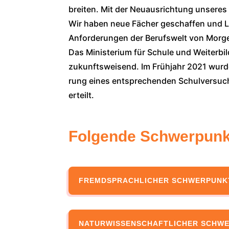
brei­ten. Mit der Neu­aus­rich­tung unse­r
Wir haben neue Fächer geschaf­fen und Leh
Anfor­de­run­gen der Berufs­welt von Mor­ge
Das Minis­te­ri­um für Schu­le und Wei­ter­b
zukunfts­wei­send. Im Früh­jahr 2021 wur­
rung eines ent­spre­chen­den Schul­ver­su
erteilt.
Folgende Schwerpunkt
FREMD­SPRACH­LI­CHER SCHWER­PUNK
NATUR­WIS­SEN­SCHAFT­LI­CHER SCHW