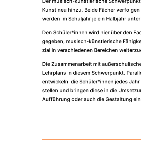
Der musisch-künst­le­ri­sche Schwer­pun
Kunst neu hin­zu. Bei­de Fächer ver­fol­ge
wer­den im Schul­jahr je ein Halb­jahr unter­r
Den Schüler*innen wird hier über den Fach­u
gege­ben, musisch-künst­le­ri­sche Fähig­kei
zi­al in ver­schie­de­nen Berei­chen wei­ter­zu
Die Zusam­men­ar­beit mit außer­schu­li­sche
Lehr­plans in die­sem Schwer­punkt. Par­al­l
ent­wi­ckeln die Schüler*innen jedes Jahr I
stel­len und brin­gen die­se in die Umset­z
Auf­füh­rung oder auch die Gestal­tung eine