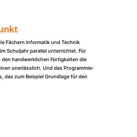
unkt
ie Fächern Infor­ma­tik und Tech­nik
Schul­jahr par­al­lel unter­rich­tet. Für
den hand­werk­li­chen Fer­tig­kei­ten die
i­nen uner­läss­lich. Und das Pro­gram­mie­
is, das zum Bei­spiel Grund­la­ge für den