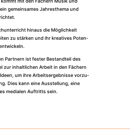
kt kommt mit den Fächern Musik und
n ein gemein­sa­mes Jah­res­the­ma und
ich­tet.
n­ter­richt hin­aus die Mög­lich­keit
­ten zu stär­ken und ihr krea­ti­ves Poten­
­ent­wi­ckeln.
n Part­nern ist fes­ter Bestand­teil des
el zur inhalt­li­chen Arbeit in den Fächern
deen, um ihre Arbeits­er­geb­nis­se vor­zu­
ung. Dies kann eine Aus­stel­lung, eine
s media­len Auf­tritts sein.