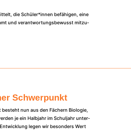
t­telt, die Schüler*innen befä­hi­gen, eine
immt und ver­ant­wor­tungs­be­wusst mit­zu­
her Schwerpunkt
kt besteht nun aus den Fächern Bio­lo­gie,
r­den je ein Halb­jahr im Schul­jahr unter­
­ge Ent­wick­lung legen wir beson­ders Wert