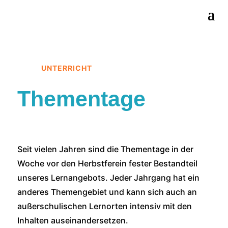
UNTERRICHT
Thementage
Seit vie­len Jah­ren sind die The­men­ta­ge in der
Woche vor den Herbst­fer­ein fes­ter Bestand­teil
unse­res Lern­an­ge­bots. Jeder Jahr­gang hat ein
ande­res The­men­ge­biet und kann sich auch an
außer­schu­li­schen Lern­or­ten inten­siv mit den
Inhal­ten aus­ein­an­der­set­zen.