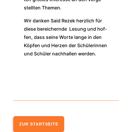
stell­ten The­men.
Wir dan­ken Said Rezek herz­lich für
die­se berei­chern­de Lesung und hof­
fen, dass sei­ne Wor­te lan­ge in den
Köp­fen und Her­zen der Schü­le­rin­nen
und Schü­ler nach­hal­len wer­den.
ZUR STARTSEITE