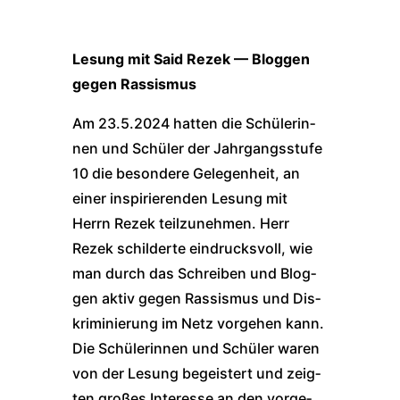
Lesung mit Said Rezek — Blog­gen
gegen Ras­sis­mus
Am 23.5.2024 hat­ten die Schü­le­rin­
nen und Schü­ler der Jahr­gangs­stu­fe
10 die beson­de­re Gele­gen­heit, an
einer inspi­rie­ren­den Lesung mit
Herrn Rezek teil­zu­neh­men. Herr
Rezek schil­der­te ein­drucks­voll, wie
man durch das Schrei­ben und Blog­
gen aktiv gegen Ras­sis­mus und Dis­
kri­mi­nie­rung im Netz vor­ge­hen kann.
Die Schü­le­rin­nen und Schü­ler waren
von der Lesung begeis­tert und zeig­
ten gro­ßes Inter­es­se an den vor­ge­