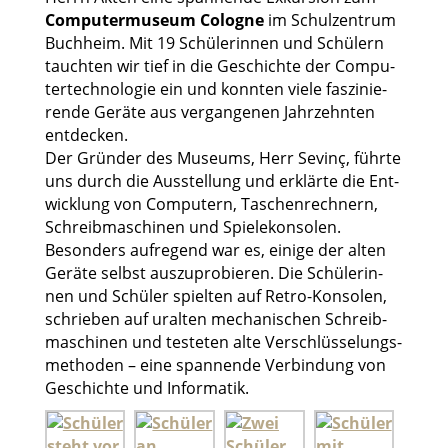
Com­pu­ter­mu­se­um Colo­gne
im Schul­zen­trum
Buch­heim. Mit 19 Schü­le­rin­nen und Schü­lern
tauch­ten wir tief in die Geschich­te der Com­pu­
ter­tech­no­lo­gie ein und konn­ten vie­le fas­zi­nie­
ren­de Gerä­te aus ver­gan­ge­nen Jahr­zehn­ten
ent­de­cken.
Der Grün­der des Muse­ums, Herr Sevinç, führ­te
uns durch die Aus­stel­lung und erklär­te die Ent­
wick­lung von Com­pu­tern, Taschen­rech­nern,
Schreib­ma­schi­nen und Spie­le­kon­so­len.
Beson­ders auf­re­gend war es, eini­ge der alten
Gerä­te selbst aus­zu­pro­bie­ren. Die Schü­le­rin­
nen und Schü­ler spiel­ten auf Retro-Kon­so­len,
schrie­ben auf uralten mecha­ni­schen Schreib­
ma­schi­nen und tes­te­ten alte Ver­schlüs­se­lungs­
me­tho­den – eine span­nen­de Ver­bin­dung von
Geschich­te und Infor­ma­tik.