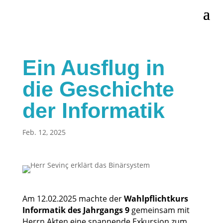
Ein Ausflug in
die Geschichte
der Informatik
Feb. 12, 2025
Am 12.02.2025 mach­te der
Wahl­pflicht­kurs
Infor­ma­tik des Jahr­gangs 9
gemein­sam mit
Herrn Akten eine span­nen­de Exkur­si­on zum